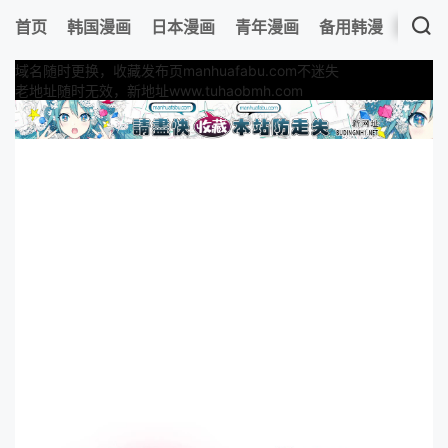
首页
韩国漫画
日本漫画
青年漫画
备用韩漫
最新
域名随时更换，收藏发布页manhuafabu.com不迷失
老地址随时无效，新地址www.tuhaobmh.com