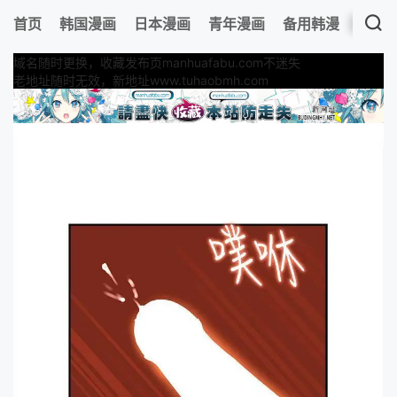
首页
韩国漫画
日本漫画
青年漫画
备用韩漫
最新
域名随时更换，收藏发布页manhuafabu.com不迷失
老地址随时无效，新地址www.tuhaobmh.com