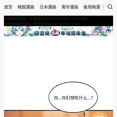
首页
韩国漫画
日本漫画
青年漫画
备用韩漫
最新
域名随时更换，收藏发布页manhuafabu.com不迷失
老地址随时无效，新地址www.tuhaobmh.com